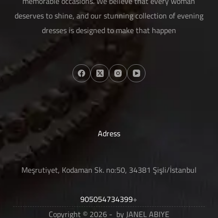
memorable occasions. We believe that every woman
deserves to shine, and our stunning collection of evening
dresses is designed to make that happen
Adress
Meşrutiyet, Kodaman Sk. no:50, 34381 Şişli/İstanbul
905054734399
+
Copyright © 2026 - by JANEL ABIYE