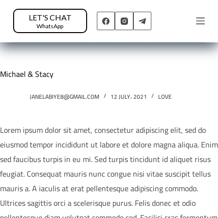
LET'S CHAT
WhatsApp
Michael & Stacy
JANELABIYE8@GMAIL.COM
12 JULY، 2021
LOVE
Lorem ipsum dolor sit amet, consectetur adipiscing elit, sed do
eiusmod tempor incididunt ut labore et dolore magna aliqua. Enim
sed faucibus turpis in eu mi. Sed turpis tincidunt id aliquet risus
feugiat. Consequat mauris nunc congue nisi vitae suscipit tellus
mauris a. A iaculis at erat pellentesque adipiscing commodo.
Ultrices sagittis orci a scelerisque purus. Felis donec et odio
pellentesque diam volutpat commodo sed. Facilisi cras fermentum