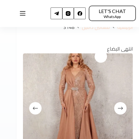
LET'S CHAT
WhatsApp
الرئيسية
فساتين دانتيل
3148
انتهى البضاع