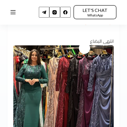
LET'S CHAT
WhatsApp
الرئيسية
فساتين دانتيل
3152
انتهى البضاع