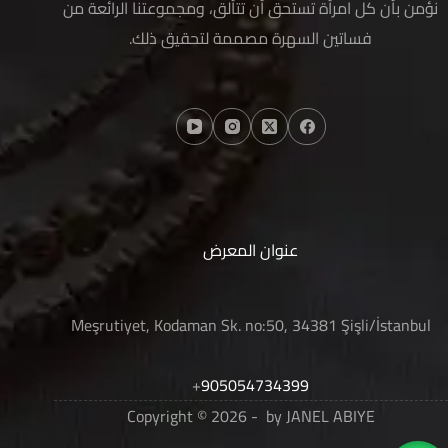
نؤمن بأن كل امرأة تستحق أن تتألق، ومجموعتنا الرائعة من
فساتين السهرة مصممة لتحقيق ذلك.
عنوان المعرض
Meşrutiyet, Kodaman Sk. no:50, 34381 Şişli/İstanbul
+
905054734399
Copyright © 2026 - by JANEL ABIYE