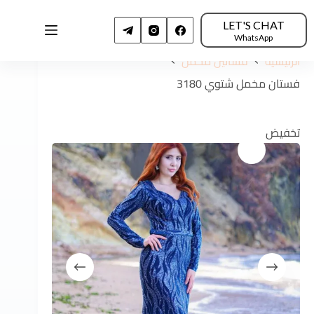
LET'S CHAT
WhatsApp
الرئيسية
فساتين مخمل
فستان مخمل شتوي 3180
تخفيض