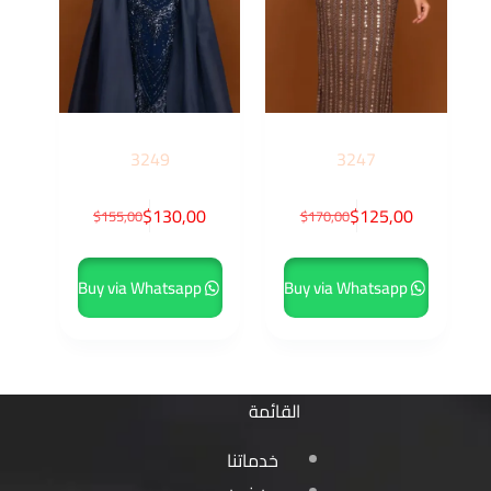
3249
3247
$
130,00
$
125,00
$
155,00
$
170,00
Buy via Whatsapp
Buy via Whatsapp
القائمة
خدماتنا