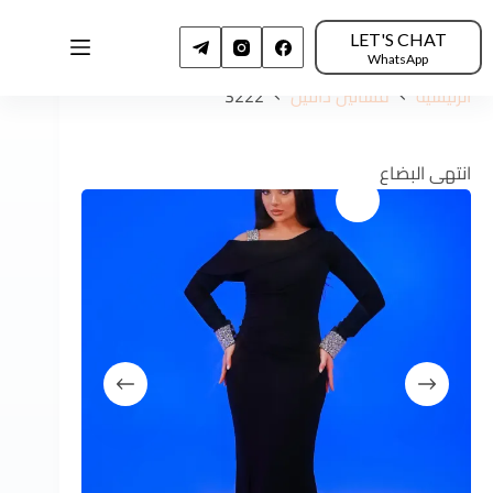
LET'S CHAT
WhatsApp
الرئيسية
فساتين دانتيل
3222
انتهى البضاع